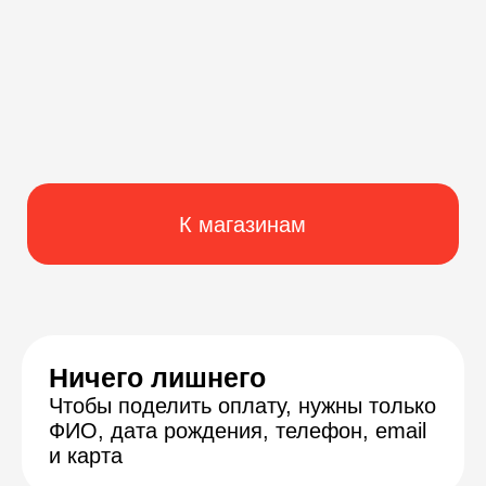
К магазинам
Ничего лишнего
Чтобы поделить оплату, нужны только
ФИО, дата рождения, телефон, email
и карта
Скидки от партнёров
Вам доступны специальные цены
для клиентов Подели. Вы получаете
и скидку, и удобный график платежей
До 50 тыс. ₽