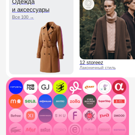
При оформлении заказа
в интернет-магазинах
Выбирайте Подели на шаге оплаты —
з
а
бирайте покупку сразу, платя
частями без переплат
Подробнее
В розничных-магазинах
На кассе попросите оплату
через Подели и подтвердите по QR-
коду за несколько секунд
Подробнее