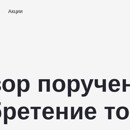
Акции
ор поруче
ретение т