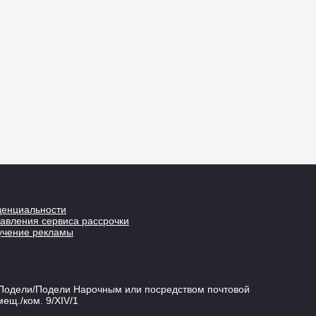
денциальности
авления сервиса рассрочки
учение рекламы
к Подели/Подели Нарочным или посредством почтовой
мещ./ком. 9/XIV/1